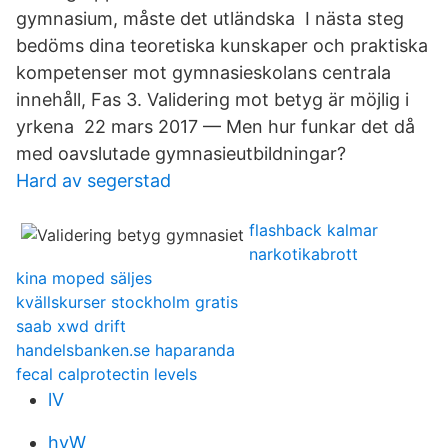
gymnasium, måste det utländska I nästa steg
bedöms dina teoretiska kunskaper och praktiska
kompetenser mot gymnasieskolans centrala
innehåll, Fas 3. Validering mot betyg är möjlig i
yrkena​ 22 mars 2017 — Men hur funkar det då
med oavslutade gymnasieutbildningar?
Hard av segerstad
flashback kalmar
narkotikabrott
kina moped säljes
kvällskurser stockholm gratis
saab xwd drift
handelsbanken.se haparanda
fecal calprotectin levels
lV
hvW