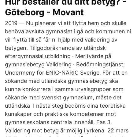
Hur beställer du ditt betyg? -
Göteborg - Movant
2019 — Nu planerar vi att flytta hem och skulle
behöva avsluta gymnasiet i gå och kommunen ni
vill flytta till så får ni hjälp med validering av
betygen. Tillgodoräknande av utländsk
eftergymnasial utbildning · Meritvärde på
gymnasiebetyg Validering · Bedömningstjänst;
Undermeny för ENIC-NARIC Sverige. För att en
sökande med utländska gymnasiebetyg ska
kunna konkurrera i samma urvalsgrupper som
sökande med svenskt gymnasium, måste det
utländska I nästa steg bedöms dina teoretiska
kunskaper och praktiska kompetenser mot
gymnasieskolans centrala innehåll, Fas 3.
Validering mot betyg är möjlig i yrkena​ 22 mars